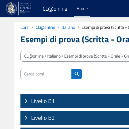
Vai al contenuto principale
CL@online
Home
Corsi
CL@online
Italiano
Esempi di prova (Scritta -
Esempi di prova (Scritta - Or
Categorie di corso
Cerca corsi
Cerca corsi
Livello B1
Livello B2