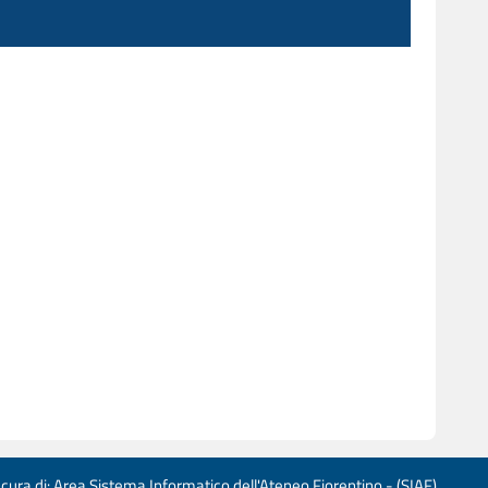
 cura di: Area Sistema Informatico dell'Ateneo Fiorentino - (SIAF)