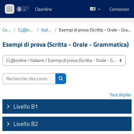
Passer au contenu principal
Claonline
Connexion
Panneau latéral
Cours
CL@online
Italiano
Esempi di prova (Scritta - Orale - Grammatica)
Esempi di prova (Scritta - Orale - Grammatica)
Catégories de cours
Rechercher des cours
Rechercher des cours
Tout déplier
Livello B1
Livello B2